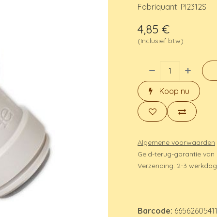
Fabriquant: PI2312S
4,85
€
(Inclusief btw)
Koop nu
Algemene voorwaarden
Geld-terug-garantie van
Verzending: 2-3 werkda
Barcode:
6656260541