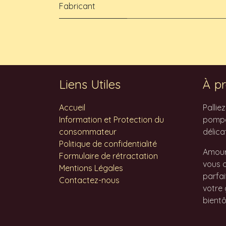
Fabricant
Liens Utiles
À pr
Accueil
Pallie
Information et Protection du
pompes
consommateur
délica
Politique de confidentialité
Amour
Formulaire de rétractation
vous o
Mentions Légales
parfai
Contactez-nous
votre 
bientô