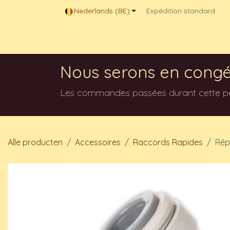
Overslaan naar inhoud
Nederlands (BE)
Expédition standard
Magasin en ligne
Contactez-nous
Blog
Nous serons en congé
Les commandes passées durant cette péri
Alle producten
Accessoires
Raccords Rapides
Rép