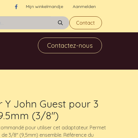
Mijn winkelmandje
Aanmelden
Contact
Contactez-nous
r Y John Guest pour 3
9.5mm (3/8")
recommandé pour utiliser cet adaptateur. Permet
 de 3/8" (9,5mm) ensemble. Référence du