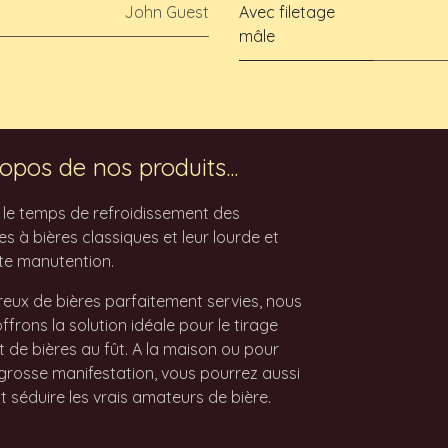
John Guest
Avec filetage
mâle
opos de nos produits...
z le temps de refroidissement des
 à bières classiques et leur lourde et
te manutention.
eux de bières parfaitement servies, nous
ffrons la solution idéale pour le tirage
t de bières au fût. A la maison ou pour
grosse manifestation, vous pourrez aussi
t séduire les vrais amateurs de bière.