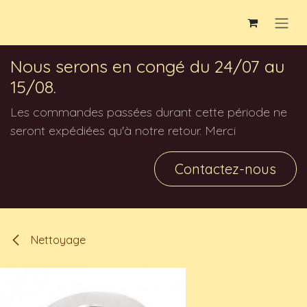
Overslaan naar inhoud
Nous serons en congé du 24/07 au
15/08.
Les commandes passées durant cette période ne
seront expédiées qu'à notre retour. Merci
Contactez-nous
Nettoyage