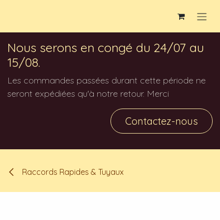
Se rendre au contenu
Nous serons en congé du 24/07 au
15/08.
Les commandes passées durant cette période ne
seront expédiées qu'à notre retour. Merci
Contactez-nous
Raccords Rapides & Tuyaux