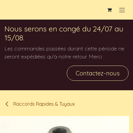
Se rendre au contenu
Nous serons en congé du 24/07 au
15/08.
Les commandes passées durant cette période ne
seront expédiées qu'à notre retour. Merci
Contactez-nous
Raccords Rapides & Tuyaux