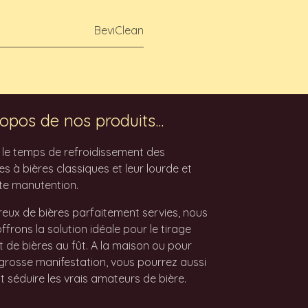
BeviClean
opos de nos produits...
z le temps de refroidissement des
 à bières classiques et leur lourde et
te manutention.
eux de bières parfaitement servies, nous
ffrons la solution idéale pour le tirage
t de bières au fût. A la maison ou pour
grosse manifestation, vous pourrez aussi
t séduire les vrais amateurs de bière.