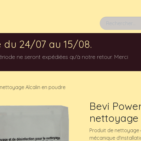
Rendez-vous
 du 24/07 au 15/08.
ode ne seront expédiées qu'à notre retour. Merci
 nettoyage Alcalin en poudre
Bevi Power
nettoyage 
Produit de nettoyage 
mécanique d'installat