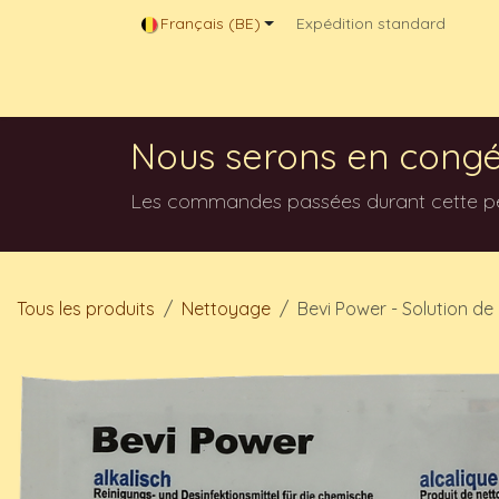
Se rendre au contenu
Français (BE)
Expédition standard
Magasin en ligne
Contactez-nous
Blog
Nous serons en congé
Les commandes passées durant cette péri
Tous les produits
Nettoyage
Bevi Power - Solution de