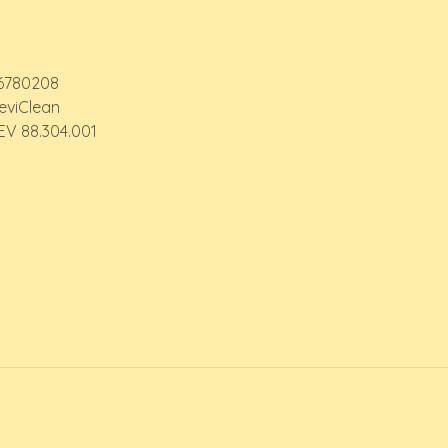
6780208
eviClean
EV 88.304.001