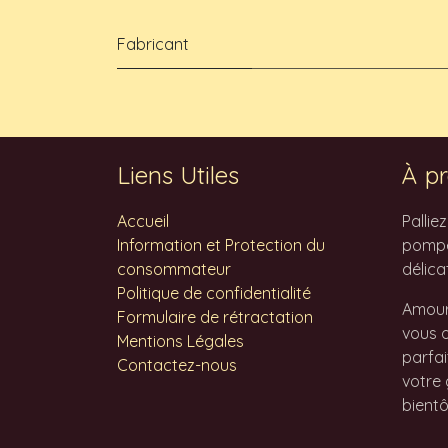
Fabricant
Liens Utiles
À pr
Accueil
Pallie
Information et Protection du
pompes
consommateur
délica
Politique de confidentialité
Amour
Formulaire de rétractation
vous o
Mentions Légales
parfai
Contactez-nous
votre 
bientô