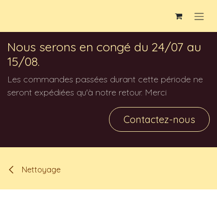
Se rendre au contenu
Nous serons en congé du 24/07 au
15/08.
Les commandes passées durant cette période ne
seront expédiées qu'à notre retour. Merci
Contactez-nous
Nettoyage