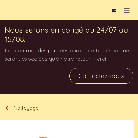
Se rendre au contenu
Nous serons en congé du 24/07 au
15/08.
Les commandes passées durant cette période ne
seront expédiées qu'à notre retour. Merci
Contactez-nous
Nettoyage