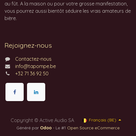
au fût. A la maison ou pour votre grosse manifestation,
vous pourrez aussi bientôt séduire les vrais amateurs de
bière.
Rejoignez-nous
Contactez-nous
info@tapompe.be
+32 71 36 92 50
Copyright © Active Audio SA
Français (BE)
Généré par
Odoo
- Le #1
Open Source eCommerce