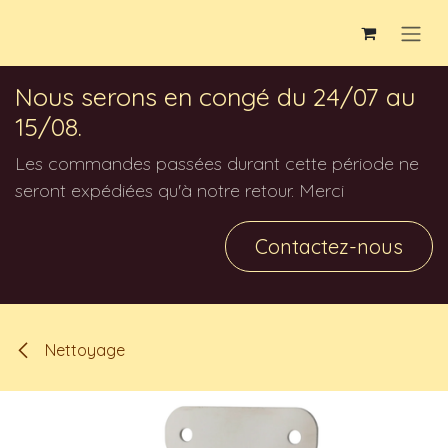
Se rendre au contenu
Nous serons en congé du 24/07 au
15/08.
Les commandes passées durant cette période ne
seront expédiées qu'à notre retour. Merci
Contactez-nous
Nettoyage