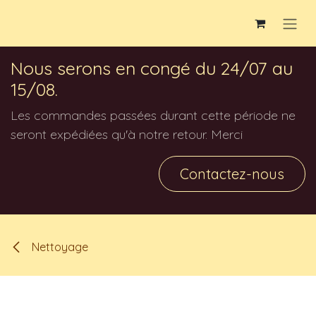
Se rendre au contenu
Nous serons en congé du 24/07 au
15/08.
Les commandes passées durant cette période ne
seront expédiées qu'à notre retour. Merci
Contactez-nous
Nettoyage