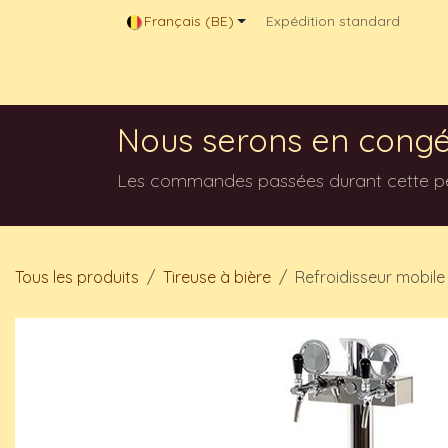
Se rendre au contenu
Français (BE)
Expédition standard
Magasin en ligne
Contactez-nous
Blog
Nous serons en congé
Les commandes passées durant cette péri
Tous les produits
Tireuse à bière
Refroidisseur mobile