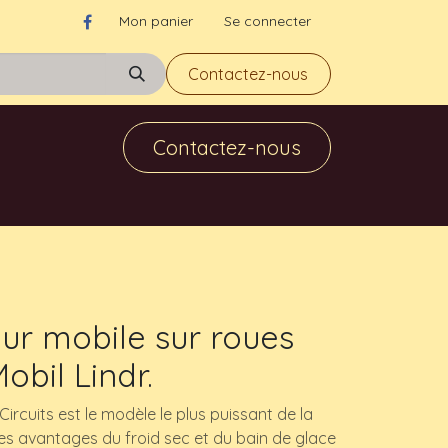
Mon panier
Se connecter
Contactez-nous
Contactez-nous
eur mobile sur roues
bil Lindr.
ircuits est le modèle le plus puissant de la
e les avantages du froid sec et du bain de glace