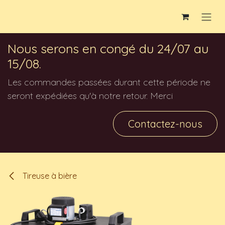
Se rendre au contenu
Nous serons en congé du 24/07 au
15/08.
Les commandes passées durant cette période ne
seront expédiées qu'à notre retour. Merci
Contactez-nous
Tireuse à bière