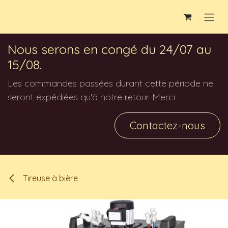
Se rendre au contenu
Nous serons en congé du 24/07 au
15/08.
Les commandes passées durant cette période ne
seront expédiées qu'à notre retour. Merci
Contactez-nous
Tireuse à bière