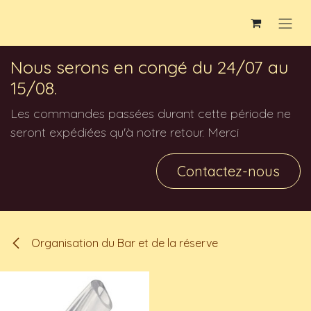
Se rendre au contenu
Nous serons en congé du 24/07 au
15/08.
Les commandes passées durant cette période ne
seront expédiées qu'à notre retour. Merci
Contactez-nous
Organisation du Bar et de la réserve