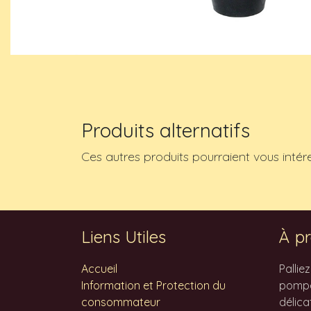
Produits alternatifs
Ces autres produits pourraient vous intér
Liens Utiles
À pr
Accueil
Pallie
Information et Protection du
pompes
consommateur
délica