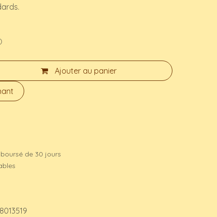
dards.
)
Ajouter au panier
nant
mboursé de 30 jours
rables
8013519