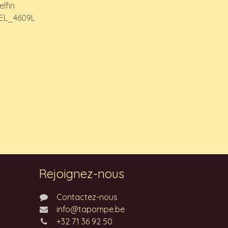
elfin
EL_4609L
Rejoignez-nous
Contactez-nous
info@tapompe.be
+32 71 36 92 50