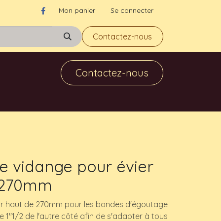
Mon panier
Se connecter
Contactez-nous
Contactez-nous
 vidange pour évier
 270mm
ar haut de 270mm pour les bondes d'égoutage
e 1"1/2 de l'autre côté afin de s'adapter à tous