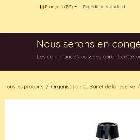
Se rendre au contenu
Français (BE)
Expédition standard
Magasin en ligne
Contactez-nous
Blog
Nous serons en congé
Les commandes passées durant cette péri
Tous les produits
Organisation du Bar et de la réserve