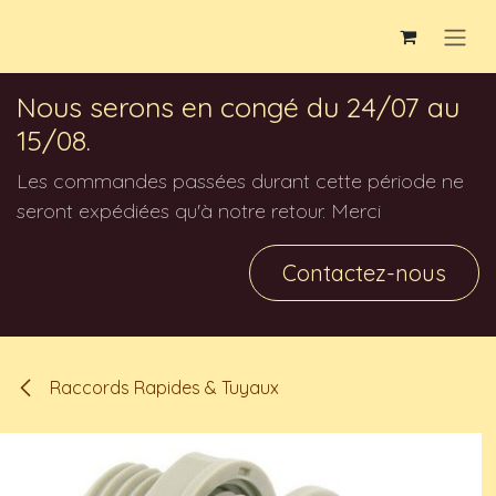
Se rendre au contenu
Nous serons en congé du 24/07 au
15/08.
Les commandes passées durant cette période ne
seront expédiées qu'à notre retour. Merci
Contactez-nous
Raccords Rapides & Tuyaux