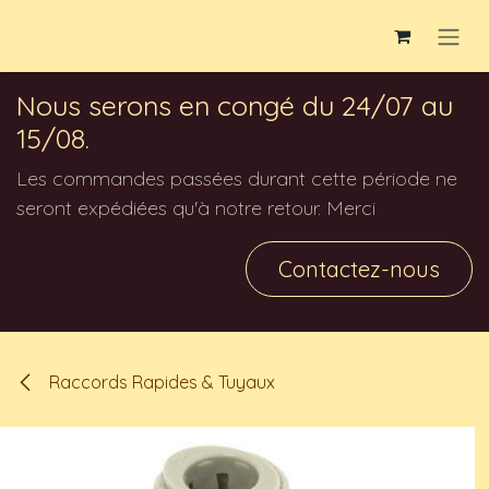
Se rendre au contenu
Nous serons en congé du 24/07 au
15/08.
Les commandes passées durant cette période ne
seront expédiées qu'à notre retour. Merci
Contactez-nous
Raccords Rapides & Tuyaux