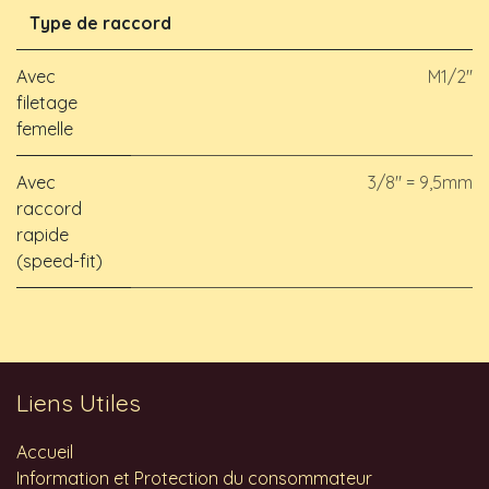
Type de raccord
Avec
M1/2"
filetage
femelle
Avec
3/8" = 9,5mm
raccord
rapide
(speed-fit)
Liens Utiles
Accueil
Information et Protection du consommateur