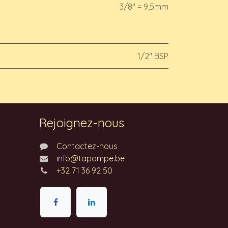
3/8" = 9,5mm
1/2" BSP
Rejoignez-nous
Contactez-nous
info@tapompe.be
+32 71 36 92 50