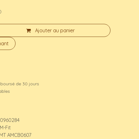
)
Ajouter au panier
nant
mboursé de 30 jours
rables
0960284
M-Fit
MT AMCB0607