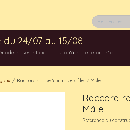
Rendez-vous
 du 24/07 au 15/08.
ode ne seront expédiées qu'à notre retour. Merci
uyaux
Raccord rapide 9,5mm vers filet ½ Mâle
Raccord ra
Mâle
Référence du constru