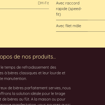
DM-Fit
Avec raccord
rapide (speed-
fit)
Avec filet mâle
opos de nos produits...
z le temps de refroidissement des
 à bières classiques et leur lourde et
te manutention.
eux de bières parfaitement servies, nous
ffrons la solution idéale pour le tirage
t de bières au fût. A la maison ou pour
grosse manifestation, vous pourrez aussi