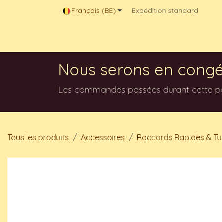
Se rendre au contenu
Français (BE)
Expédition standard
Magasin en ligne
Contactez-nous
Blog
Nous serons en congé
Les commandes passées durant cette péri
Tous les produits
Accessoires
Raccords Rapides & T