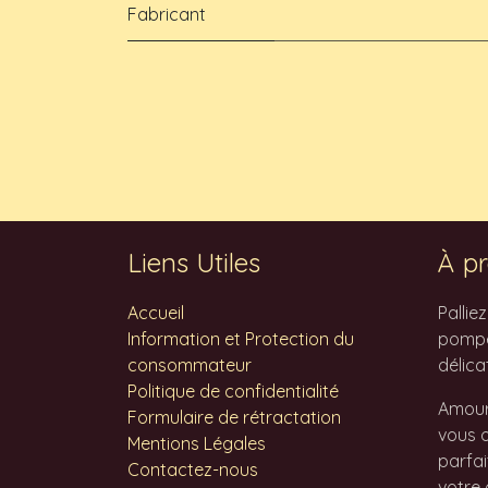
Fabricant
Liens Utiles
À pr
Accueil
Pallie
Information et Protection du
pompes
consommateur
délica
Politique de confidentialité
Amour
Formulaire de rétractation
vous o
Mentions Légales
parfai
Contactez-nous
votre 