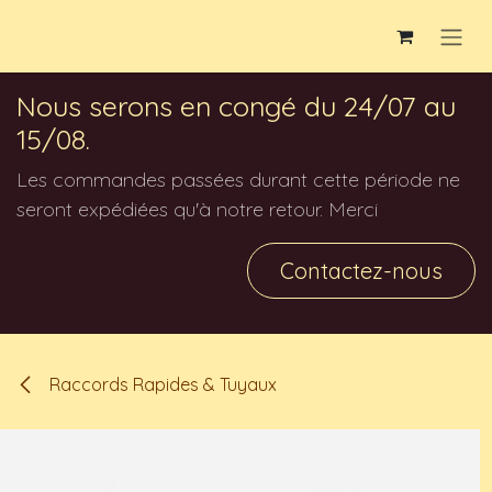
Se rendre au contenu
Nous serons en congé du 24/07 au
15/08.
Les commandes passées durant cette période ne
seront expédiées qu'à notre retour. Merci
Contactez-nous
Raccords Rapides & Tuyaux