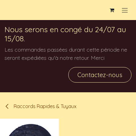
Se rendre au contenu
Nous serons en congé du 24/07 au
15/08.
Les commandes passées durant cette période ne
seront expédiées qu'à notre retour. Merci
Contactez-nous
Raccords Rapides & Tuyaux