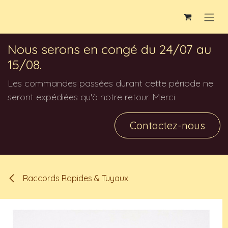
Se rendre au contenu
Nous serons en congé du 24/07 au
15/08.
Les commandes passées durant cette période ne
seront expédiées qu'à notre retour. Merci
Contactez-nous
Raccords Rapides & Tuyaux