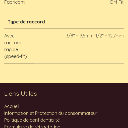
Fabricant
DM-Fit
Type de raccord
Avec
3/8" = 9,5mm
,
1/2" = 12,7mm
raccord
rapide
(speed-fit)
Liens Utiles
Accueil
Information et Protection du consommateur
Politique de confidentialité
Formulaire de rétractation