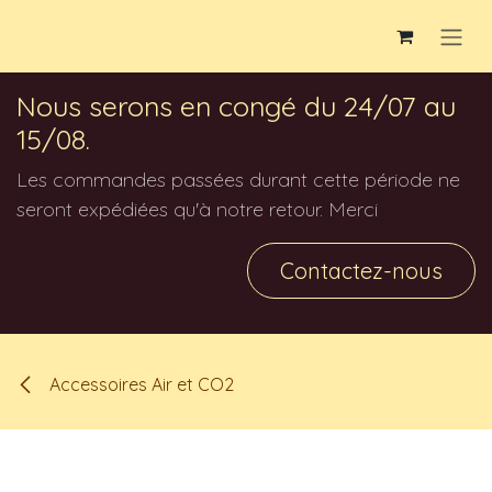
Se rendre au contenu
Nous serons en congé du 24/07 au
15/08.
Les commandes passées durant cette période ne
seront expédiées qu'à notre retour. Merci
Contactez-nous
Accessoires Air et CO2