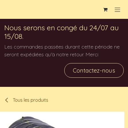
Se rendre au contenu
Nous serons en congé du 24/07 au
15/08.
Les commandes passées durant cette période ne
seront expédiées qu'à notre retour. Merci
Contactez-nous
Tous les produits