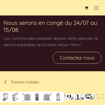
Se rendre au contenu
Nous serons en congé du 24/07 au
15/08.
Les commandes passées durant cette période ne
seront expédiées qu'à notre retour. Merci
Contactez-nous
Tireuses mobiles