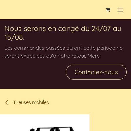
Se rendre au contenu
Nous serons en congé du 24/07 au
15/08.
Les commandes passées durant cette période ne
seront expédiées qu'à notre retour. Merci
Contactez-nous
Tireuses mobiles