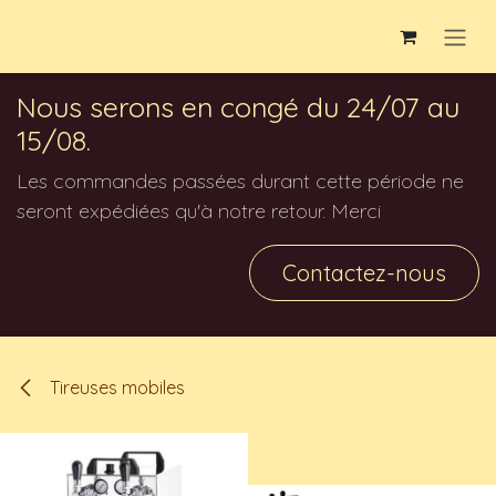
Se rendre au contenu
Nous serons en congé du 24/07 au
15/08.
Les commandes passées durant cette période ne
seront expédiées qu'à notre retour. Merci
Contactez-nous
Tireuses mobiles