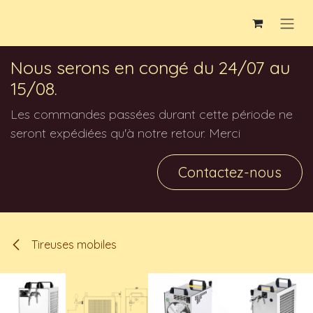
Se rendre au contenu
Nous serons en congé du 24/07 au
15/08.
Les commandes passées durant cette période ne
seront expédiées qu'à notre retour. Merci
Contactez-nous
Tireuses mobiles