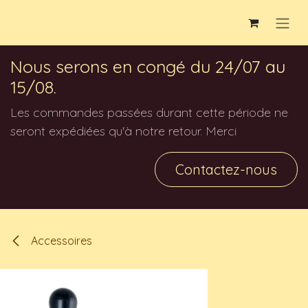
Se rendre au contenu
Nous serons en congé du 24/07 au
15/08.
Les commandes passées durant cette période ne
seront expédiées qu'à notre retour. Merci
Contactez-nous
Accessoires