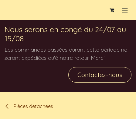
Se rendre au contenu
Nous serons en congé du 24/07 au
15/08.
Les commandes passées durant cette période ne
seront expédiées qu'à notre retour. Merci
Contactez-nous
Pièces détachées