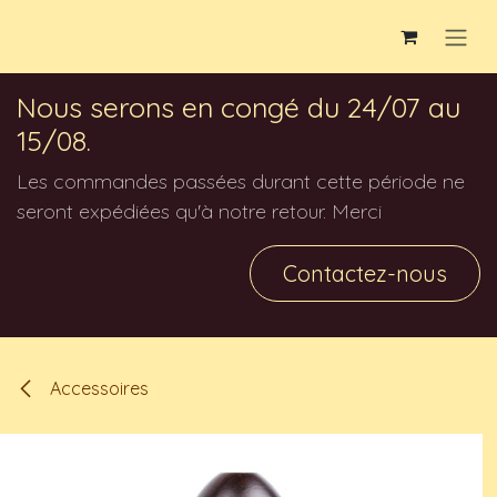
Se rendre au contenu
Nous serons en congé du 24/07 au
15/08.
Les commandes passées durant cette période ne
seront expédiées qu'à notre retour. Merci
Contactez-nous
Accessoires