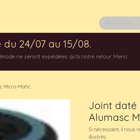
Rendez-vous
 du 24/07 au 15/08.
ode ne seront expédiées qu'à notre retour. Merci
c Micro-Matic
Joint daté
Alumasc M
Si nécessaire, il nous
illustrés.