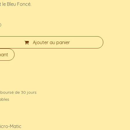
 le Bleu Foncé.
)
Ajouter au panier
nant
mboursé de 30 jours
rables
icro-Matic