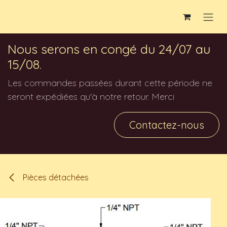
Se rendre au contenu
Nous serons en congé du 24/07 au
15/08.
Les commandes passées durant cette période ne
seront expédiées qu'à notre retour. Merci
Contactez-nous
Pièces détachées