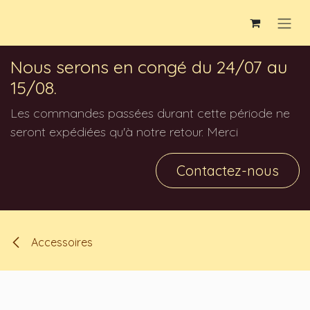
Se rendre au contenu
Nous serons en congé du 24/07 au
15/08.
Les commandes passées durant cette période ne
seront expédiées qu'à notre retour. Merci
Contactez-nous
Accessoires