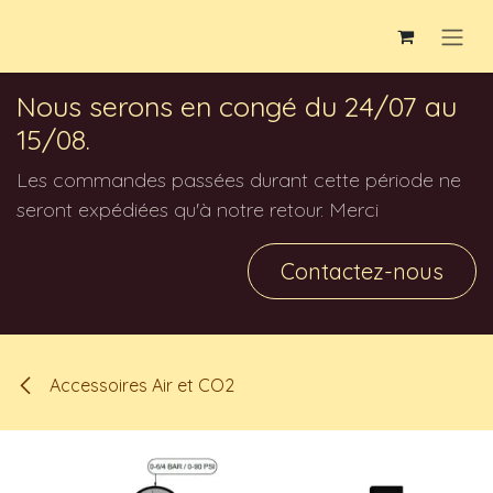
Se rendre au contenu
Nous serons en congé du 24/07 au
15/08.
Les commandes passées durant cette période ne
seront expédiées qu'à notre retour. Merci
Contactez-nous
Accessoires Air et CO2