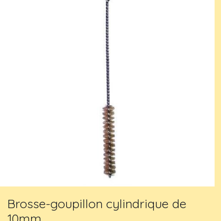
Brosse-goupillon cylindrique de
10mm