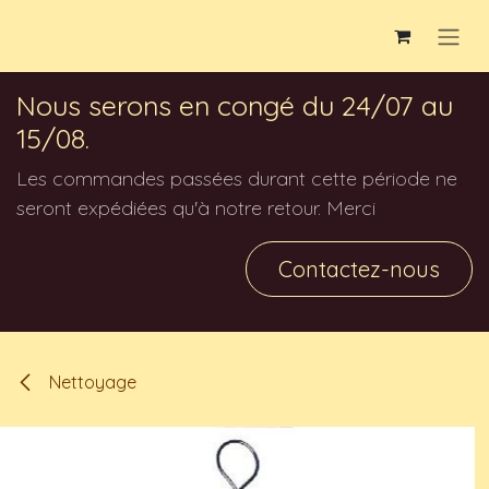
Se rendre au contenu
Nous serons en congé du 24/07 au
15/08.
Les commandes passées durant cette période ne
seront expédiées qu'à notre retour. Merci
Contactez-nous
Nettoyage