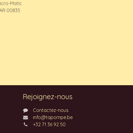
icro-Matic
AR 00835
Rejoignez-nous
Contactez-nous
info@tapompe.be
+32 71 36 92 50