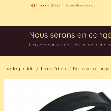
Se rendre au contenu
Français (BE)
Expédition standard
Magasin en ligne
Contactez-nous
Blog
Nous serons en congé
Les commandes passées durant cette péri
Tous les produits
Tireuse à bière
Pièces de rechange