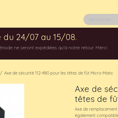
Rendez-vous
 du 24/07 au 15/08.
ode ne seront expédiées qu'à notre retour. Merci
Axe de sécurité 112-480 pour les têtes de fût Micro-Matic
Axe de séc
têtes de fû
Axe de remplacement p
également compatible 