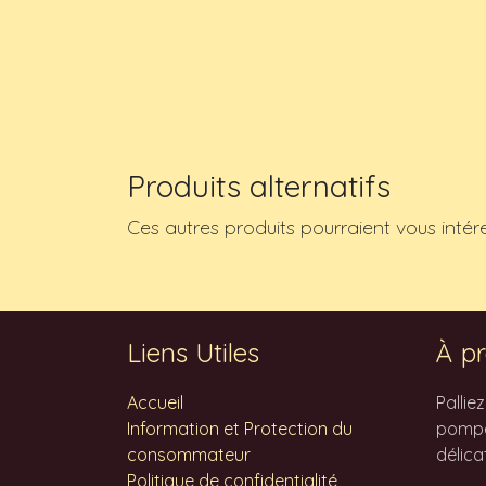
Produits alternatifs
Ces autres produits pourraient vous intér
Liens Utiles
À pr
Accueil
Pallie
Information et Protection du
pompes
consommateur
délica
Politique de confidentialité