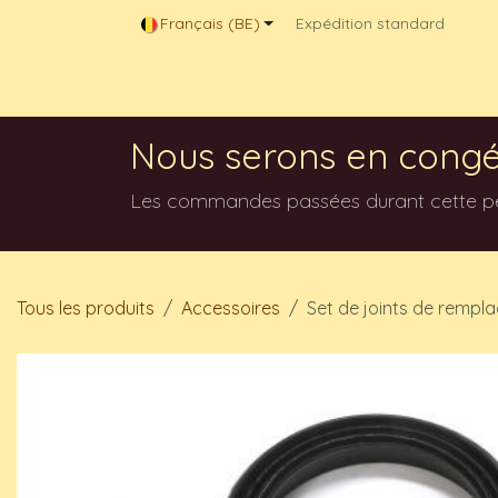
Se rendre au contenu
Français (BE)
Expédition standard
Magasin en ligne
Contactez-nous
Blog
Nous serons en congé
Les commandes passées durant cette péri
Tous les produits
Accessoires
Set de joints de rempla