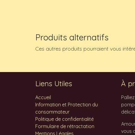
Produits alternatifs
Ces autres produits pourraient vous intér
Liens Utiles
À pr
Accueil
Pallie
Information et Protection du
pompes
consommateur
délica
Politique de confidentialité
Amour
Formulaire de rétractation
vous o
Mentions Légales