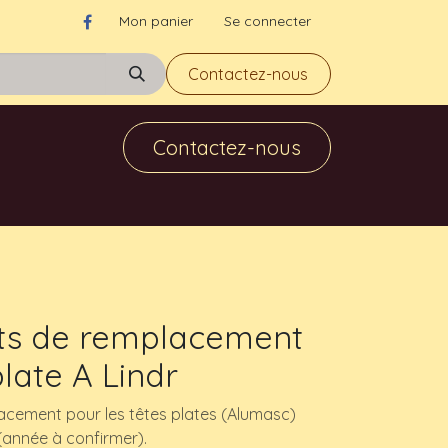
Mon panier
Se connecter
Contactez-nous
Contactez-nous
nts de remplacement
late A Lindr
lacement pour les têtes plates (Alumasc)
(année à confirmer).