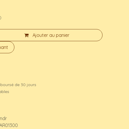
)
Ajouter au panier
nant
mboursé de 30 jours
rables
indr
AR01300