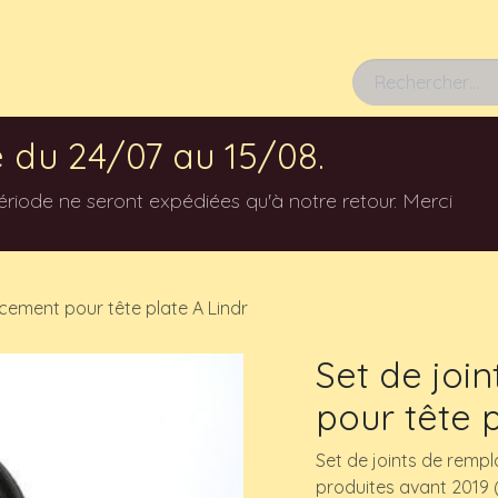
Rendez-vous
 du 24/07 au 15/08.
ode ne seront expédiées qu'à notre retour. Merci
cement pour tête plate A Lindr
Set de joi
pour tête p
Set de joints de remp
produites avant 2019 