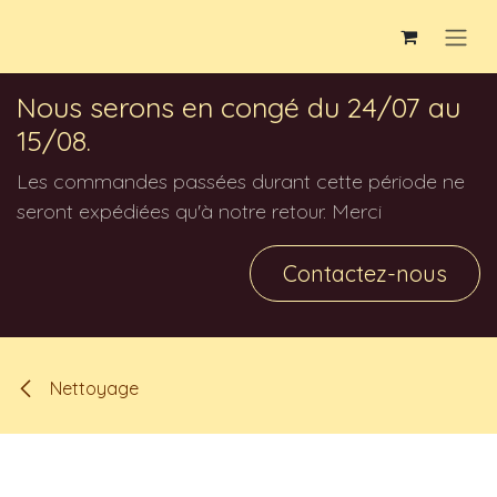
Se rendre au contenu
Nous serons en congé du 24/07 au
15/08.
Les commandes passées durant cette période ne
seront expédiées qu'à notre retour. Merci
Contactez-nous
Nettoyage