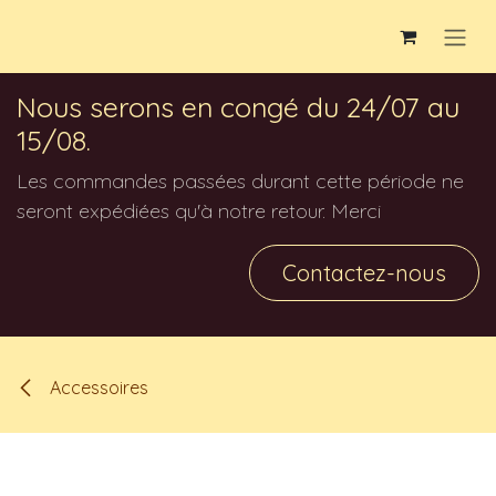
Se rendre au contenu
Nous serons en congé du 24/07 au
15/08.
Les commandes passées durant cette période ne
seront expédiées qu'à notre retour. Merci
Contactez-nous
Accessoires