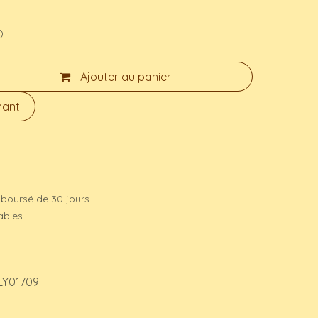
)
Ajouter au panier
nant
mboursé de 30 jours
rables
LY01709