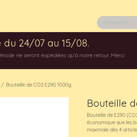
Rendez-vous
 du 24/07 au 15/08.
ode ne seront expédiées qu'à notre retour. Merci
Bouteille de CO2 E290 1000g
Bouteille 
Bouteille de E290 (CO2
économique que les bou
maximale dès 4 article