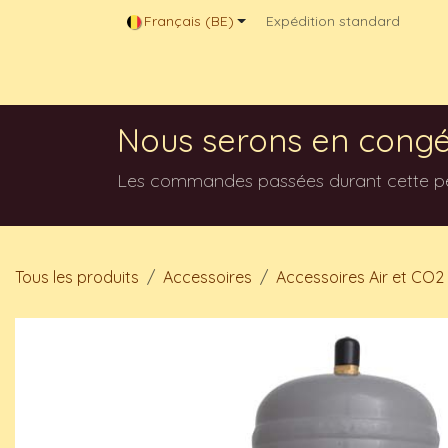
Se rendre au contenu
Français (BE)
Expédition standard
Magasin en ligne
Contactez-nous
Blog
Nous serons en congé
Les commandes passées durant cette péri
Tous les produits
Accessoires
Accessoires Air et CO2