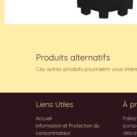
Produits alternatifs
Ces autres produits pourraient vous intér
Liens Utiles
À pr
Accueil
Pallie
Information et Protection du
pompes
consommateur
délica