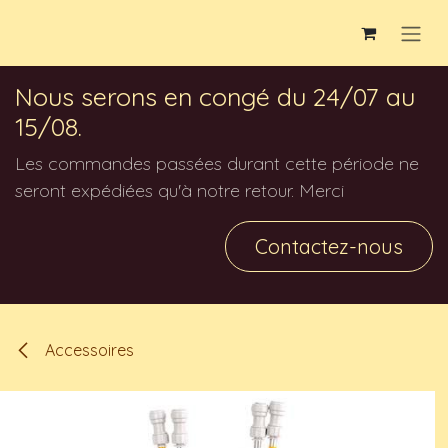
Se rendre au contenu
Nous serons en congé du 24/07 au
15/08.
Les commandes passées durant cette période ne
seront expédiées qu'à notre retour. Merci
Contactez-nous
Accessoires