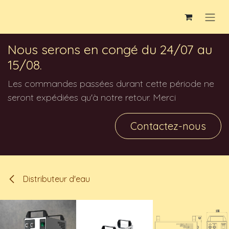
Se rendre au contenu
Nous serons en congé du 24/07 au
15/08.
Les commandes passées durant cette période ne
seront expédiées qu'à notre retour. Merci
Contactez-nous
Distributeur d'eau