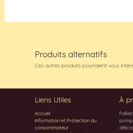
Produits alternatifs
Ces autres produits pourraient vous intér
Liens Utiles
À pr
Accueil
Pallie
Information et Protection du
pompes
consommateur
délica