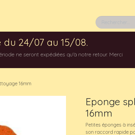
Rendez-vous
 du 24/07 au 15/08.
ode ne seront expédiées qu'à notre retour. Merci
ettoyage 16mm
Eponge sp
16mm
Petites éponges à ins
son raccord rapide po