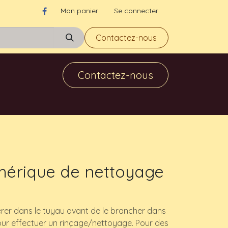
Mon panier
Se connecter
Contactez-nous
Contactez-nous
hérique de nettoyage
érer dans le tuyau avant de le brancher dans
ur effectuer un rinçage/nettoyage. Pour des