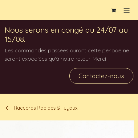
Se rendre au contenu
Nous serons en congé du 24/07 au
15/08.
Les commandes passées durant cette période ne
seront expédiées qu'à notre retour. Merci
Contactez-nous
Raccords Rapides & Tuyaux