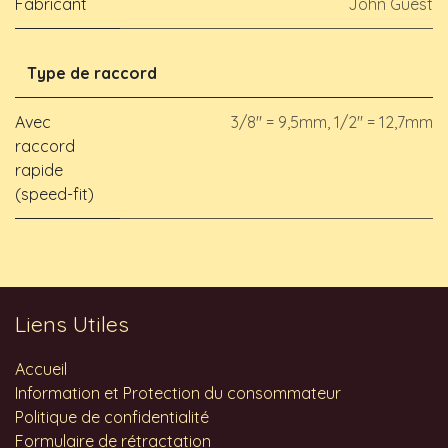
Fabricant
John Guest
Type de raccord
Avec
3/8" = 9,5mm
,
1/2" = 12,7mm
raccord
rapide
(speed-fit)
Liens Utiles
Accueil
Information et Protection du consommateur
Politique de confidentialité
Formulaire de rétractation