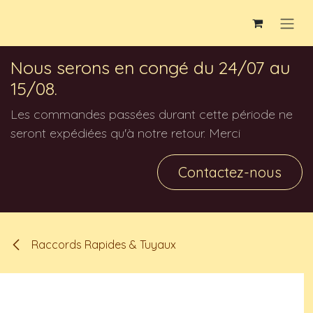
Se rendre au contenu
Nous serons en congé du 24/07 au
15/08.
Les commandes passées durant cette période ne
seront expédiées qu'à notre retour. Merci
Contactez-nous
Raccords Rapides & Tuyaux