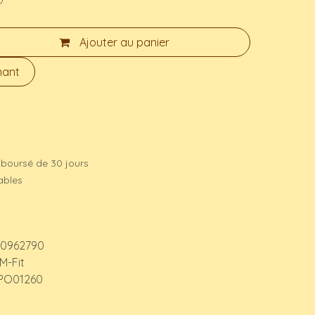
Ajouter au panier
nant
mboursé de 30 jours
rables
0962790
M-Fit
PO01260