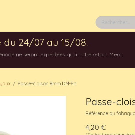
Rendez-vous
 du 24/07 au 15/08.
ode ne seront expédiées qu'à notre retour. Merci
uyaux
Passe-cloison 8mm DM-Fit
Passe-clo
Référence du fabriqu
4,20
€
(Toutes taxes comprises