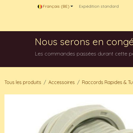
Se rendre au contenu
Français (BE)
Expédition standard
Magasin en ligne
Contactez-nous
Blog
Nous serons en congé
Les commandes passées durant cette péri
Tous les produits
Accessoires
Raccords Rapides & T