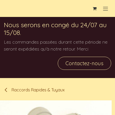
Se rendre au contenu
Nous serons en congé du 24/07 au
15/08.
Les commandes passées durant cette période ne
seront expédiées qu'à notre retour. Merci
Contactez-nous
Raccords Rapides & Tuyaux