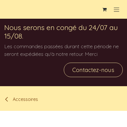
Se rendre au contenu
Nous serons en congé du 24/07 au
15/08.
Les commandes passées durant cette période ne
seront expédiées qu'à notre retour. Merci
Contactez-nous
Accessoires