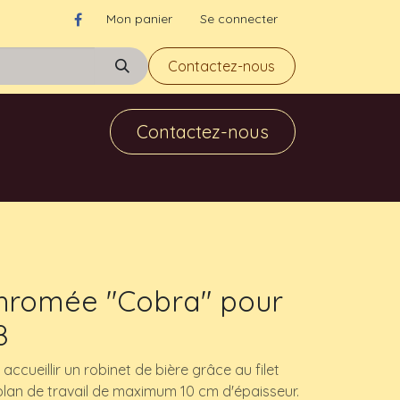
Mon panier
Se connecter
Contactez-nous
Contactez-nous
hromée "Cobra" pour
8
ccueillir un robinet de bière grâce au filet
plan de travail de maximum 10 cm d'épaisseur.