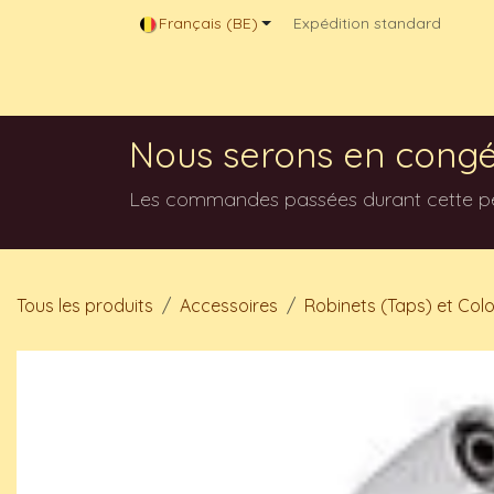
Se rendre au contenu
Français (BE)
Expédition standard
Magasin en ligne
Contactez-nous
Blog
Nous serons en congé
Les commandes passées durant cette péri
Tous les produits
Accessoires
Robinets (Taps) et Col