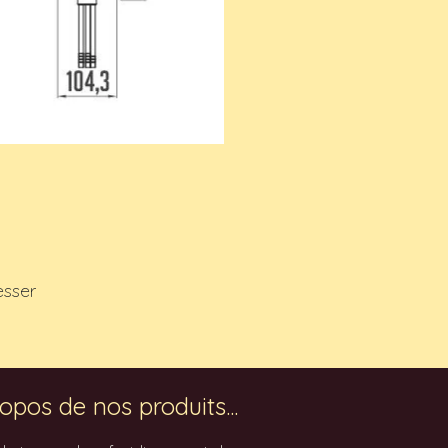
esser
opos de nos produits...