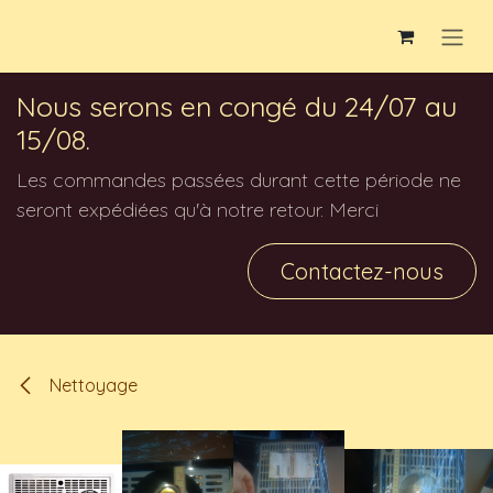
Se rendre au contenu
Nous serons en congé du 24/07 au
15/08.
Les commandes passées durant cette période ne
seront expédiées qu'à notre retour. Merci
Contactez-nous
Nettoyage