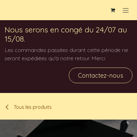
Se rendre au contenu
Nous serons en congé du 24/07 au
15/08.
Les commandes passées durant cette période ne
seront expédiées qu'à notre retour. Merci
Contactez-nous
Tous les produits